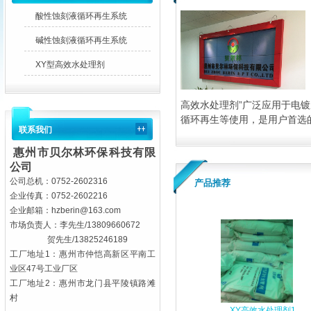
酸性蚀刻液循环再生系统
碱性蚀刻液循环再生系统
XY型高效水处理剂
高效水处理剂”广泛应用于电
循环再生等使用，是用户首选的...
联系我们
惠州市贝尔林环
保科技有限
公司
公司总机：0752-2602316
产品推荐
企业传真：0752-2602216
企业邮箱：
hzberin@163.com
市场负责人：李先生/13809660672
贺先生/13825246189
工厂地址1：惠州市仲恺高新区平南工
业区47号工业厂区
工厂地址2：惠州市龙门县平陵镇路滩
村
XY高效水处理剂1